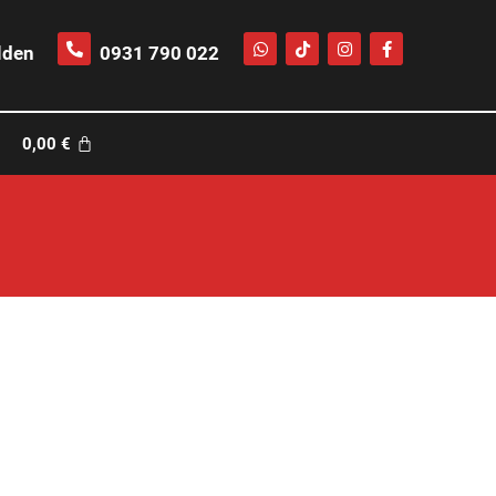
lden
0931 790 022
0,00
€