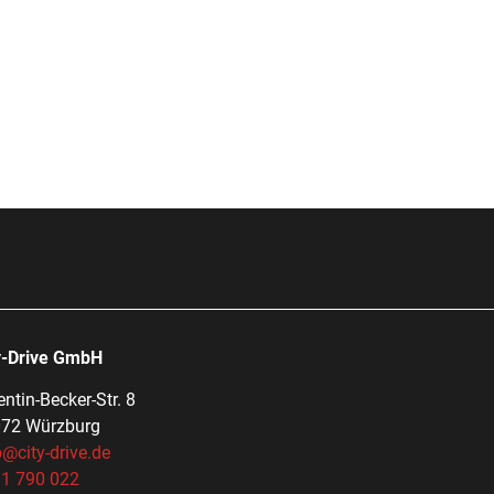
y-Drive GmbH
entin-Becker-Str. 8
72 Würzburg
o@city-drive.de
1 790 022